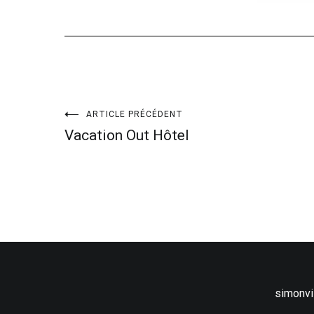
Navigation
ARTICLE PRÉCÉDENT
Vacation Out Hôtel
de
l’article
simonv